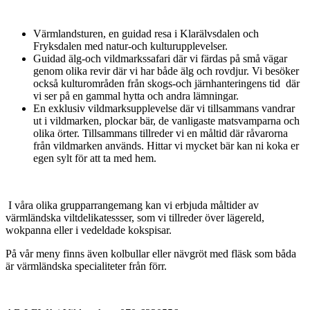
Värmlandsturen, en guidad resa i Klarälvsdalen och
Fryksdalen med natur-och kulturupplevelser.
Guidad älg-och vildmarkssafari där vi färdas på små vägar
genom olika revir där vi har både älg och rovdjur. Vi besöker
också kulturområden från skogs-och järnhanteringens tid där
vi ser på en gammal hytta och andra lämningar.
En exklusiv vildmarksupplevelse där vi tillsammans vandrar
ut i vildmarken, plockar bär, de vanligaste matsvamparna och
olika örter. Tillsammans tillreder vi en måltid där råvarorna
från vildmarken används. Hittar vi mycket bär kan ni koka er
egen sylt för att ta med hem.
I våra olika grupparrangemang kan vi erbjuda måltider av
värmländska viltdelikatessser, som vi tillreder över lägereld,
wokpanna eller i vedeldade kokspisar.
På vår meny finns även kolbullar eller nävgröt med fläsk som båda
är värmländska specialiteter från förr.