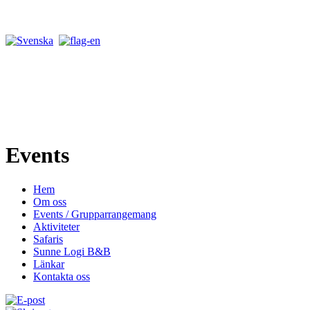
Events
Hem
Om oss
Events / Grupparrangemang
Aktiviteter
Safaris
Sunne Logi B&B
Länkar
Kontakta oss