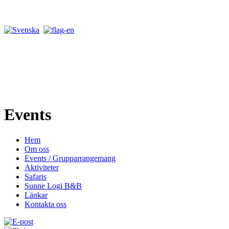
Events
Hem
Om oss
Events / Grupparrangemang
Aktiviteter
Safaris
Sunne Logi B&B
Länkar
Kontakta oss